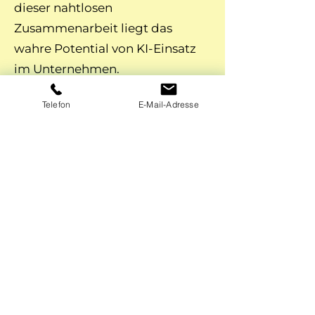
dieser nahtlosen
Zusammenarbeit liegt das
wahre Potential von KI-Einsatz
im Unternehmen.
Was passiert, wenn man das
Telefon
E-Mail-Adresse
übersieht, habe ich hier
aufgeschrieben.
Zum Artikel